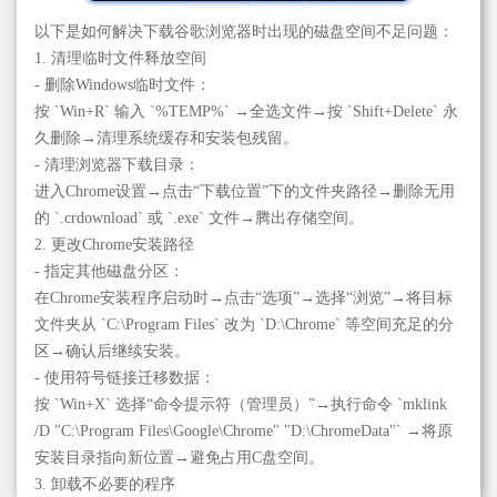
以下是如何解决下载谷歌浏览器时出现的磁盘空间不足问题：
1. 清理临时文件释放空间
- 删除Windows临时文件：
按 `Win+R` 输入 `%TEMP%` →全选文件→按 `Shift+Delete` 永
久删除→清理系统缓存和安装包残留。
- 清理浏览器下载目录：
进入Chrome设置→点击“下载位置”下的文件夹路径→删除无用
的 `.crdownload` 或 `.exe` 文件→腾出存储空间。
2. 更改Chrome安装路径
- 指定其他磁盘分区：
在Chrome安装程序启动时→点击“选项”→选择“浏览”→将目标
文件夹从 `C:\Program Files` 改为 `D:\Chrome` 等空间充足的分
区→确认后继续安装。
- 使用符号链接迁移数据：
按 `Win+X` 选择“命令提示符（管理员）”→执行命令 `mklink
/D "C:\Program Files\Google\Chrome" "D:\ChromeData"` →将原
安装目录指向新位置→避免占用C盘空间。
3. 卸载不必要的程序