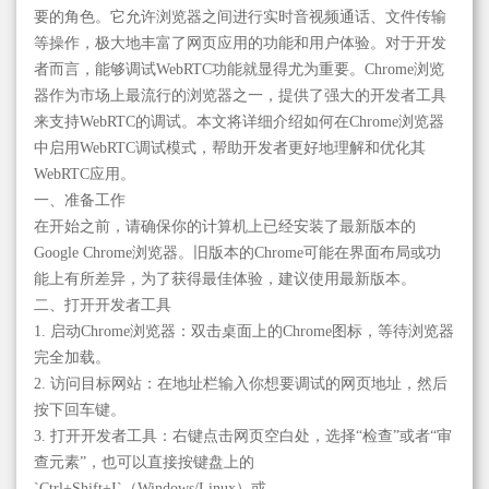
要的角色。它允许浏览器之间进行实时音视频通话、文件传输
等操作，极大地丰富了网页应用的功能和用户体验。对于开发
者而言，能够调试WebRTC功能就显得尤为重要。Chrome浏览
器作为市场上最流行的浏览器之一，提供了强大的开发者工具
来支持WebRTC的调试。本文将详细介绍如何在Chrome浏览器
中启用WebRTC调试模式，帮助开发者更好地理解和优化其
WebRTC应用。
一、准备工作
在开始之前，请确保你的计算机上已经安装了最新版本的
Google Chrome浏览器。旧版本的Chrome可能在界面布局或功
能上有所差异，为了获得最佳体验，建议使用最新版本。
二、打开开发者工具
1. 启动Chrome浏览器：双击桌面上的Chrome图标，等待浏览器
完全加载。
2. 访问目标网站：在地址栏输入你想要调试的网页地址，然后
按下回车键。
3. 打开开发者工具：右键点击网页空白处，选择“检查”或者“审
查元素”，也可以直接按键盘上的
`Ctrl+Shift+I`（Windows/Linux）或