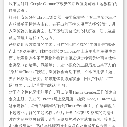
以下是针对“Google Chrome下载安装后设置浏览器主题教程”的
详细步骤：
打开已安装好的Chrome浏览器，先将鼠标移至右上角显示三个
点的菜单图标并点击它。在弹出的下拉选项里选择“设置”，进
入浏览器的配置页面。往下滚动页面找到“外观”这一项，这里
就是管理主题相关的地方。
若想使用官方提供的主题，可在“外观”区域的“主题背景”部分
点击“浏览主题”。此时会跳转到Chrome网上应用店的主题库页
面，能看到许多不同风格的推荐主题或通过搜索关键词查找特
定类型（如暗黑、风景等）。选中喜欢的主题后点击其下方的
“添加至Chrome”按钮，浏览器会自动下载并立即应用该主题，
界面风格随之改变。如果想恢复原始状态，回到“外观”→“主
题”页面，点击“重置为默认”即可。
对于有个性化需求的用户，可以使用Theme Creator工具创建自
定义主题。先访问Chrome网上应用店，搜索“Google Chrome主
题创建器”，点击“访问网站”转到ThemeBeta页面。在这里输入
不超过45字符的主题名称，然后上传PNG或JPG格式的高清图
片作为新标签页背景，还能调整图片对齐方式和布局。接着点
击“生成颜色”，系统会根据图片主色调自动生成配色方案；若