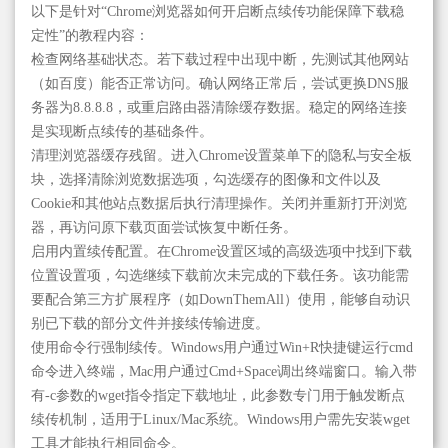
以下是针对“Chrome浏览器如何开启断点续传功能保障下载稳
定性”的教程内容：
检查网络基础状态。若下载过程中出现中断，先测试其他网站
（如百度）能否正常访问。确认网络正常后，尝试更换DNS服
务器为8.8.8.8，或重启路由器清除缓存数据。稳定的网络连接
是实现断点续传的基础条件。
清理浏览器缓存残留。进入Chrome设置菜单下的隐私与安全板
块，选择清除浏览数据选项，勾选缓存的图像和文件以及
Cookie和其他站点数据后执行清理操作。关闭并重新打开浏览
器，再访问原下载页面尝试恢复中断任务。
启用内置续传配置。在Chrome设置区域的高级选项中找到下载
位置设置项，勾选继续下载前次未完成的下载任务。该功能需
要配合第三方扩展程序（如DownThemAll）使用，能够自动识
别已下载的部分文件并接续传输进度。
使用命令行强制续传。Windows用户通过Win+R快捷键运行cmd
命令进入终端，Mac用户通过Cmd+Space调出终端窗口。输入带
有-c参数的wget指令指定下载地址，此参数专门用于触发断点
续传机制，适用于Linux/Mac系统。Windows用户需先安装wget
工具才能执行相同命令。