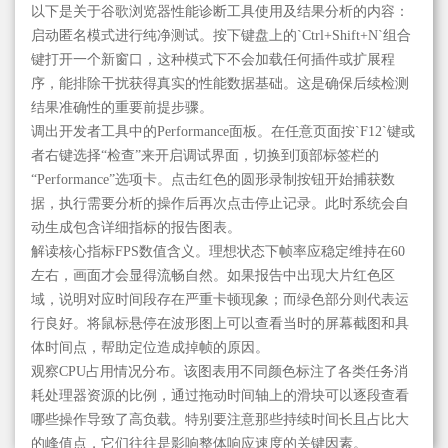
以下是关于谷歌浏览器性能诊断工具使用及结果分析的内容：
启动匿名模式进行纯净测试。按下键盘上的`Ctrl+Shift+N`组合
键打开一个新窗口，这种模式下不会加载任何插件或扩展程
序，能排除干扰获得真实的性能数据基础。这是确保后续检测
结果准确性的重要前提步骤。
调出开发者工具中的Performance面板。在任意页面按`F12`键或
者右键选择“检查”来开启调试界面，切换到顶部标签栏的
“Performance”选项卡。点击红色的圆形录制按钮开始捕获数
据，执行需要分析的操作后再次点击停止记录。此时系统会自
动生成包含详细指标的报告图表。
解读核心指标FPS数值含义。理想状态下帧率应稳定维持在60
左右，画面才会显得流畅自然。如果报告中出现大片红色区
域，说明对应时间段存在严重卡顿现象；而绿色部分则代表运
行良好。将鼠标悬停在波形图上可以查看当时的屏幕截图和具
体时间点，帮助定位造成掉帧的原因。
观察CPU占用情况分布。该图表用不同颜色标注了各类任务消
耗处理器资源的比例，通过拖动时间轴上的滑块可以逐段查看
哪些操作导致了高负载。特别要注意那些持续时间长且占比大
的峰值点，它们往往是影响整体响应速度的关键因素。