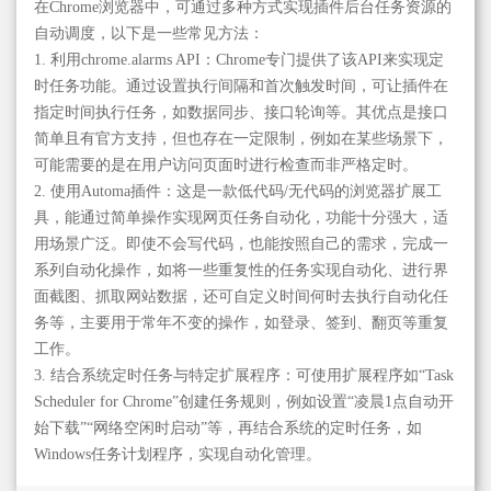
在Chrome浏览器中，可通过多种方式实现插件后台任务资源的
自动调度，以下是一些常见方法：
1. 利用chrome.alarms API：Chrome专门提供了该API来实现定
时任务功能。通过设置执行间隔和首次触发时间，可让插件在
指定时间执行任务，如数据同步、接口轮询等。其优点是接口
简单且有官方支持，但也存在一定限制，例如在某些场景下，
可能需要的是在用户访问页面时进行检查而非严格定时。
2. 使用Automa插件：这是一款低代码/无代码的浏览器扩展工
具，能通过简单操作实现网页任务自动化，功能十分强大，适
用场景广泛。即使不会写代码，也能按照自己的需求，完成一
系列自动化操作，如将一些重复性的任务实现自动化、进行界
面截图、抓取网站数据，还可自定义时间何时去执行自动化任
务等，主要用于常年不变的操作，如登录、签到、翻页等重复
工作。
3. 结合系统定时任务与特定扩展程序：可使用扩展程序如“Task
Scheduler for Chrome”创建任务规则，例如设置“凌晨1点自动开
始下载”“网络空闲时启动”等，再结合系统的定时任务，如
Windows任务计划程序，实现自动化管理。