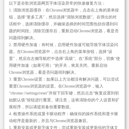
以下是谷歌浏览器网页字体渲染异常的快速修复方法：
1. 清除浏览器缓存：在Chrome浏览器中，点击右上角的菜单按
钮，选择“更多工具”，然后选择“清除浏览数据”。在弹出的对
话框中，选择清除缓存，并确保选择的时间范围包括你遇到问
题的时间段。清除完缓存后，重新启动Chrome浏览器，看是否
问题得到解决。
2. 禁用硬件加速：有时候，启用硬件加速可能导致字体渲染问
题。在Chrome浏览器中，点击右上角的菜单按钮，选择“设
置”，然后在左侧导航栏中选择“高级”。在“系统”部分，切换“使
用硬件加速（如果可用）”的开关，将其关闭。重新启动
Chrome浏览器，看是否问题得到解决。
3. 重置Chrome设置：如果以上方法都没有解决问题，可以尝试
重置Chrome浏览器的设置。在Chrome浏览器中，输入
“chrome://settings/reset”并按下回车键，然后点击“恢复设置到初
始默认值”按钮进行重置。请注意，这将清除你的个人设置和扩
展程序，所以请提前备份重要数据。
4. 检查操作系统或显卡驱动程序：确保你的操作系统和显卡驱
动程序是最新的，并且与Chrome浏览器兼容。
5. 重新安装或更新字体文件：尝试重新安装或更新你的字体文