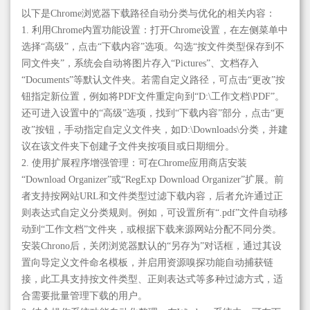
以下是Chrome浏览器下载路径自动分类与优化的相关内容：
1. 利用Chrome内置功能设置：打开Chrome设置，在左侧菜单中
选择“高级”，点击“下载内容”选项。勾选“按文件类型保存到不
同文件夹”，系统会自动将图片存入“Pictures”、文档存入
“Documents”等默认文件夹。若需自定义路径，可点击“更改”按
钮指定新位置，例如将PDF文件重定向到“D:\工作文档\PDF”。
还可进入设置中的“高级”选项，找到“下载内容”部分，点击“更
改”按钮，手动指定自定义文件夹，如D:\Downloads\分类，并建
议在该文件夹下创建子文件夹按项目或日期细分。
2. 使用扩展程序增强管理：可在Chrome应用商店安装
“Download Organizer”或“RegExp Download Organizer”扩展。前
者支持按网站URL和文件类型过滤下载内容，后者允许通过正
则表达式自定义分类规则。例如，可设置所有“.pdf”文件自动移
动到“工作文档”文件夹，或根据下载来源网站分配不同分类。
安装Chrono后，关闭浏览器默认的“另存为”对话框，通过其设
置向导定义文件命名模板，并启用资源嗅探功能自动捕获链
接，此工具支持按文件类型、正则表达式等多种过滤方式，适
合需要批量管理下载的用户。