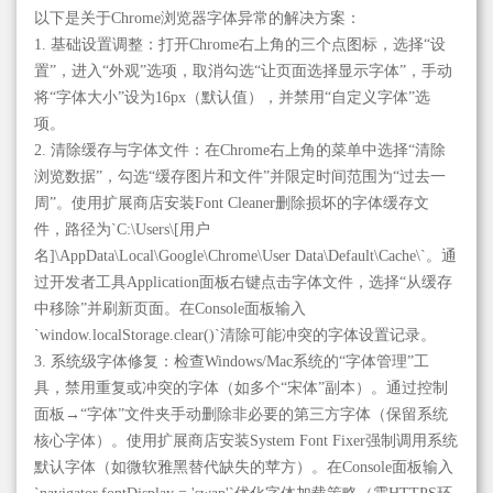
以下是关于Chrome浏览器字体异常的解决方案：
1. 基础设置调整：打开Chrome右上角的三个点图标，选择“设
置”，进入“外观”选项，取消勾选“让页面选择显示字体”，手动
将“字体大小”设为16px（默认值），并禁用“自定义字体”选
项。
2. 清除缓存与字体文件：在Chrome右上角的菜单中选择“清除
浏览数据”，勾选“缓存图片和文件”并限定时间范围为“过去一
周”。使用扩展商店安装Font Cleaner删除损坏的字体缓存文
件，路径为`C:\Users\[用户
名]\AppData\Local\Google\Chrome\User Data\Default\Cache\`。通
过开发者工具Application面板右键点击字体文件，选择“从缓存
中移除”并刷新页面。在Console面板输入
`window.localStorage.clear()`清除可能冲突的字体设置记录。
3. 系统级字体修复：检查Windows/Mac系统的“字体管理”工
具，禁用重复或冲突的字体（如多个“宋体”副本）。通过控制
面板→“字体”文件夹手动删除非必要的第三方字体（保留系统
核心字体）。使用扩展商店安装System Font Fixer强制调用系统
默认字体（如微软雅黑替代缺失的苹方）。在Console面板输入