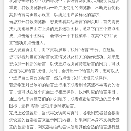
在如今全球化的互联网环境中，多语言网页显示功能变得愈发
重要。谷歌浏览器作为一款广泛使用的浏览器，不断更新优化
其多语言网页显示设置，以满足用户多样化的需求。
当您打开谷歌浏览器，想要查看其他语言的网页时，首先需要
找到浏览器界面右上角的更多选项图标，通常它由三个竖点组
成。点击这个图标后，会弹出一个下拉菜单，在其中寻找“设
置”选项并点击进入。
进入设置页面后，向下滚动屏幕，找到“语言”部分。在这里，
您可以看到当前的语言设置情况以及相关的操作选项。如果您
想添加一种新的语言，以便更好地浏览特定语言的网页，可以
点击“添加语言”按钮。此时，会弹出一个语言列表，您可以从
中选择自己需要的语言，然后点击“添加”按钮完成操作。
若您希望对已添加的语言进行排序或者删除某些不再需要的语
言，也可以在这个页面进行相应操作。找到对应的语言条目，
通过拖动来调整它们的排列顺序，或者点击语言旁边的三个点
图标，选择“移除”选项来删除该语言。
完成上述设置后，当您再次访问网页时，谷歌浏览器就会根据
您设置的首选语言来显示网页内容。如果网页本身不支持您设
置的首选语言，浏览器会自动尝试使用其他合适的语言进行显