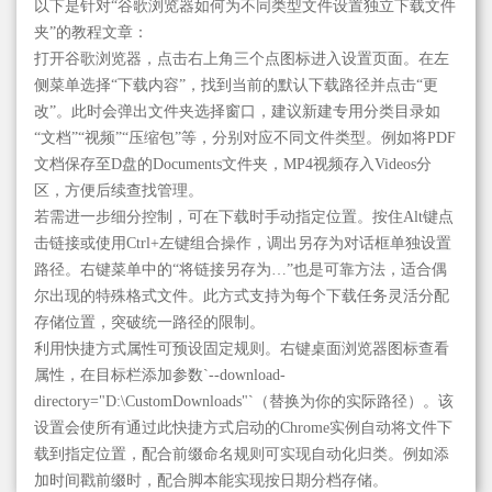
以下是针对“谷歌浏览器如何为不同类型文件设置独立下载文件
夹”的教程文章：
打开谷歌浏览器，点击右上角三个点图标进入设置页面。在左
侧菜单选择“下载内容”，找到当前的默认下载路径并点击“更
改”。此时会弹出文件夹选择窗口，建议新建专用分类目录如
“文档”“视频”“压缩包”等，分别对应不同文件类型。例如将PDF
文档保存至D盘的Documents文件夹，MP4视频存入Videos分
区，方便后续查找管理。
若需进一步细分控制，可在下载时手动指定位置。按住Alt键点
击链接或使用Ctrl+左键组合操作，调出另存为对话框单独设置
路径。右键菜单中的“将链接另存为…”也是可靠方法，适合偶
尔出现的特殊格式文件。此方式支持为每个下载任务灵活分配
存储位置，突破统一路径的限制。
利用快捷方式属性可预设固定规则。右键桌面浏览器图标查看
属性，在目标栏添加参数`--download-
directory="D:\CustomDownloads"`（替换为你的实际路径）。该
设置会使所有通过此快捷方式启动的Chrome实例自动将文件下
载到指定位置，配合前缀命名规则可实现自动化归类。例如添
加时间戳前缀时，配合脚本能实现按日期分档存储。