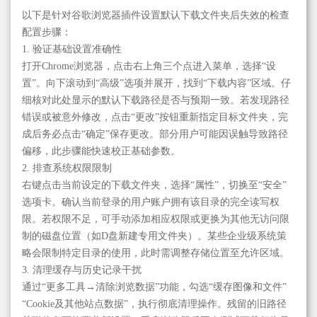
以下是针对谷歌浏览器插件设置默认下载文件夹后失效的检查
配置步骤：
1. 验证基础设置准确性
打开Chrome浏览器，点击右上角三个点进入菜单，选择“设
置”。向下滚动到“高级”选项并展开，找到“下载内容”区域。仔
细核对此处显示的默认下载路径是否与预期一致。若发现路径
错误或被意外修改，点击“更改”按钮重新指定目标文件夹，完
成后务必点击“确定”保存更改。部分用户可能因误触导致路径
偏移，此步骤能快速校正基础参数。
2. 排查系统权限限制
右键点击当前设定的下载文件夹，选择“属性”，切换至“安全”
选项卡。确认当前登录的用户账户拥有该目录的完全读写权
限。若权限不足，可手动添加相应权限或更换为其他无访问限
制的磁盘位置（如D盘新建专用文件夹）。某些企业级系统策
略会限制特定目录的使用，此时需调整存储位置至允许区域。
3. 清理缓存与历史记录干扰
通过“更多工具→清除浏览数据”功能，勾选“缓存图像和文件”
“Cookie及其他站点数据”，执行彻底清理操作。残留的旧路径