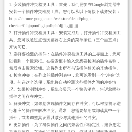
1. 安装插件冲突检测工具：首先，我们需要在Google浏览器中
安装一个插件冲突检测工具。您可以从以下链接下载并安装：
https://chrome.google.com/webstore/detail/plugin-
checker/fhbjnpnofhgkpnfhpbfdjjjhgjjjjjjjj
2. 打开插件冲突检测工具：安装完成后，打开插件冲突检测工
具。您可以通过点击浏览器右上角的菜单按钮（三个垂直点）
来访问它。
3. 选择要检测的插件：在插件冲突检测工具的主界面上，您可
以看到一个搜索框。在搜索框中输入您想要检测的插件名称，
然后点击搜索按钮。这将列出所有与该插件相关的其他插件。
4. 检查冲突：在列出的插件列表中，您可以看到一个“冲突”选
项。勾选这个选项，系统将自动检测这些插件之间的冲突情
况。如果检测到冲突，系统会显示一个警告消息，告诉您哪些
插件之间存在冲突。
5. 解决冲突：如果您发现插件之间存在冲突，可以根据提示进
行相应的操作来解决冲突。通常，您需要禁用或卸载其中一个
插件，或者调整其设置以减少与其他插件的冲突。
6. 更新插件：为了确保插件之间的兼容性和稳定性，建议您定
期更新插件。在插件冲突检测工具中，您可以找到更新按钮，