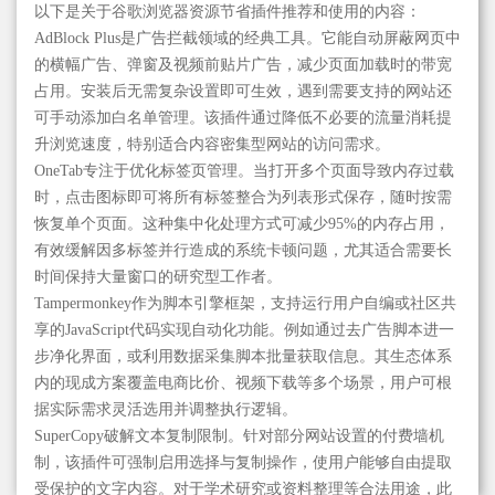
以下是关于谷歌浏览器资源节省插件推荐和使用的内容：
AdBlock Plus是广告拦截领域的经典工具。它能自动屏蔽网页中
的横幅广告、弹窗及视频前贴片广告，减少页面加载时的带宽
占用。安装后无需复杂设置即可生效，遇到需要支持的网站还
可手动添加白名单管理。该插件通过降低不必要的流量消耗提
升浏览速度，特别适合内容密集型网站的访问需求。
OneTab专注于优化标签页管理。当打开多个页面导致内存过载
时，点击图标即可将所有标签整合为列表形式保存，随时按需
恢复单个页面。这种集中化处理方式可减少95%的内存占用，
有效缓解因多标签并行造成的系统卡顿问题，尤其适合需要长
时间保持大量窗口的研究型工作者。
Tampermonkey作为脚本引擎框架，支持运行用户自编或社区共
享的JavaScript代码实现自动化功能。例如通过去广告脚本进一
步净化界面，或利用数据采集脚本批量获取信息。其生态体系
内的现成方案覆盖电商比价、视频下载等多个场景，用户可根
据实际需求灵活选用并调整执行逻辑。
SuperCopy破解文本复制限制。针对部分网站设置的付费墙机
制，该插件可强制启用选择与复制操作，使用户能够自由提取
受保护的文字内容。对于学术研究或资料整理等合法用途，此