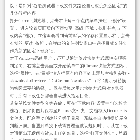
以下是针对“谷歌浏览器下载文件夹路径自动改变怎么固定”的
具体教程内容：
打开Chrome浏览器，点击右上角三个点的菜单按钮，选择“设
置”。进入设置页面后向下滚动至“高级”区域，找到并点击“下
载内容”选项。在这里会看到当前默认的保存位置显示栏，点击
右侧的“更改”按钮，在弹出的文件浏览窗口中选择目标文件夹
作为新的固定下载路径。
对于Windows系统用户，还可以通过修改快捷方式属性实现强
制定向。右键点击桌面或开始菜单中的Chrome快捷方式图标，
选择“属性”。在“目标”输入框原有内容基础上添加空格和参数`-
-download-directory="D:\CustomDownloads"`（将D盘示例替换
为实际需要的路径）。保存后每次用此快捷方式启动浏览器
时，所有下载任务都会自动进入指定目录。
若希望按文件类型分类存储，可在“下载内容”设置中勾选相关
选项。例如将图片保存至Pictures文件夹、文档存入Documents
文件夹。配合手动创建的分类子目录，系统会自动根据扩展名
判断归属。当遇到单次下载需要覆盖默认规则时，可以在下载
对话框出现瞬间右键点击任务条目，选择“打开文件夹”，然后