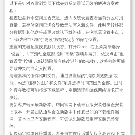
以下是针对谷歌浏览器下载失败反复重试无效的解决方案教
程：
检查磁盘剩余空间是否充足。进入系统设置查看当前分区可用
容量，若存储空间已满会导致无法写入新文件。此时需转移部
分数据到其他盘符或更改默认下载路径，在浏览器设置中点击
“下载内容”区域的“更改”按钮指定新的保存位置。
重置浏览器配置恢复默认状态。打开Chrome右上角菜单选择
“设置”，向下滚动至底部找到“高级”选项并展开。依次点击“重
置设置”按钮，确认清除所有修改过的偏好参数，这将移除可能
导致冲突的自定义配置。
清理累积的缓存临时文件。通过设置里的“清除浏览数据”功
能，勾选“缓存的图片和文件”项并选择时间范围为全部。过时
的缓存数据可能损坏下载流程，定期清理能确保网络请求正常
发起。
更新客户端至最新版本。访问官网下载最新版安装包覆盖安装
旧版本，开发团队通常会在新版本中修复已知的下载组件漏
洞。若本地已有安装程序，可尝试先卸载后重新安装完整套
件。
切换稳定网络环境重试。断开当前连接后重新接入高速Wi-Fi或