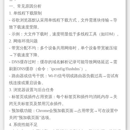
一、常见原因分析
1. 单线程下载限制
- 谷歌浏览器默认采用单线程下载方式，文件需逐块传输→导
致下载速度受限。
- 示例：大文件下载时，速度明显低于多线程工具（如IDM）。
2. 网络环境问题
- 带宽分配不均：多个设备共用网络时，单个设备带宽被压缩
→下载速度下降。
- DNS缓存过时：缓存的域名解析记录可能导致网络延迟→需
刷新DNS缓存（命令：`ipconfig/flushdns`）。
- 路由器或信号干扰：Wi-Fi信号弱或路由器负载过高→尝试有
线连接或重启设备。
3. 浏览器设置与后台任务
- 标签页或插件占用资源：每个标签页和插件均消耗内存→关
闭无关标签页及禁用冗余插件。
- 预加载功能：Chrome会预加载页面→占用带宽→可在设置中
关闭“预加载页面”选项。
4. 系统性能不足