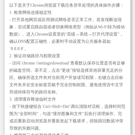
以下是关于Chrome浏览器下载任务异常处理的具体操作步骤：
1. 检查网络连接稳定性
- 打开其他网页或应用测试网络是否正常工作。若发现断连现
象，尝试重启路由器或者切换网络类型（例如从Wi-Fi转为移动
数据）。进入Chrome设置里的“高级→系统→打开代理设置”，
确认DNS配置正确性，必要时手动设置为公共服务器如
`8.8.8.8`。
2. 验证存储路径与权限设置
- 访问`chrome://settings/download`查看默认保存位置是否有足够
的磁盘空间。若不足，点击“更改”按钮选择其他容量充足的分
区。确保所选文件夹对当前用户开放读写权限，右键点击目标
文件夹并在安全标签页赋予完全控制权限。避免使用含中文字
符或特殊符号的路径名称。
3. 清理缓存释放临时文件
- 按下快捷键组合`Ctrl+Shift+Del`调出清除对话框，选择时间范
围为“全部时间”，勾选“缓存图像和文件”后执行清理操作。完
成后重新启动浏览器并重新发起下载请求，排除因旧数据冲突
导致的失败问题。