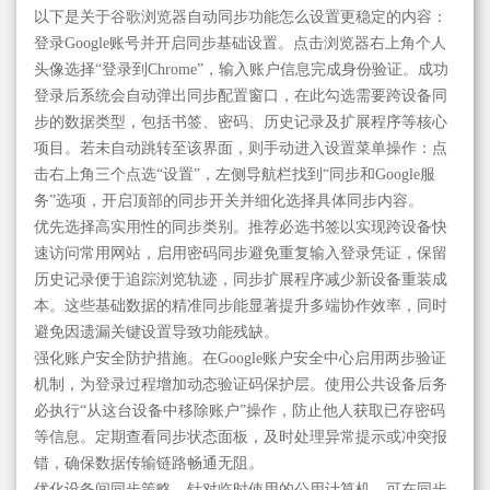
以下是关于谷歌浏览器自动同步功能怎么设置更稳定的内容：
登录Google账号并开启同步基础设置。点击浏览器右上角个人
头像选择“登录到Chrome”，输入账户信息完成身份验证。成功
登录后系统会自动弹出同步配置窗口，在此勾选需要跨设备同
步的数据类型，包括书签、密码、历史记录及扩展程序等核心
项目。若未自动跳转至该界面，则手动进入设置菜单操作：点
击右上角三个点选“设置”，左侧导航栏找到“同步和Google服
务”选项，开启顶部的同步开关并细化选择具体同步内容。
优先选择高实用性的同步类别。推荐必选书签以实现跨设备快
速访问常用网站，启用密码同步避免重复输入登录凭证，保留
历史记录便于追踪浏览轨迹，同步扩展程序减少新设备重装成
本。这些基础数据的精准同步能显著提升多端协作效率，同时
避免因遗漏关键设置导致功能残缺。
强化账户安全防护措施。在Google账户安全中心启用两步验证
机制，为登录过程增加动态验证码保护层。使用公共设备后务
必执行“从这台设备中移除账户”操作，防止他人获取已存密码
等信息。定期查看同步状态面板，及时处理异常提示或冲突报
错，确保数据传输链路畅通无阻。
优化设备间同步策略。针对临时使用的公用计算机，可在同步