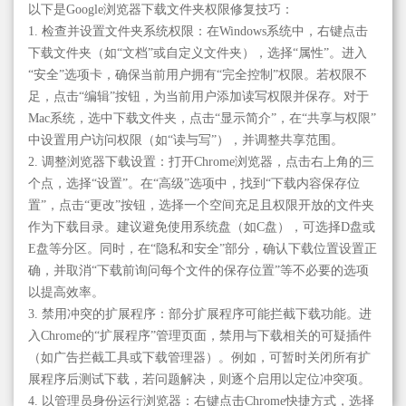
以下是Google浏览器下载文件夹权限修复技巧：
1. 检查并设置文件夹系统权限：在Windows系统中，右键点击
下载文件夹（如“文档”或自定义文件夹），选择“属性”。进入
“安全”选项卡，确保当前用户拥有“完全控制”权限。若权限不
足，点击“编辑”按钮，为当前用户添加读写权限并保存。对于
Mac系统，选中下载文件夹，点击“显示简介”，在“共享与权限”
中设置用户访问权限（如“读与写”），并调整共享范围。
2. 调整浏览器下载设置：打开Chrome浏览器，点击右上角的三
个点，选择“设置”。在“高级”选项中，找到“下载内容保存位
置”，点击“更改”按钮，选择一个空间充足且权限开放的文件夹
作为下载目录。建议避免使用系统盘（如C盘），可选择D盘或
E盘等分区。同时，在“隐私和安全”部分，确认下载位置设置正
确，并取消“下载前询问每个文件的保存位置”等不必要的选项
以提高效率。
3. 禁用冲突的扩展程序：部分扩展程序可能拦截下载功能。进
入Chrome的“扩展程序”管理页面，禁用与下载相关的可疑插件
（如广告拦截工具或下载管理器）。例如，可暂时关闭所有扩
展程序后测试下载，若问题解决，则逐个启用以定位冲突项。
4. 以管理员身份运行浏览器：右键点击Chrome快捷方式，选择