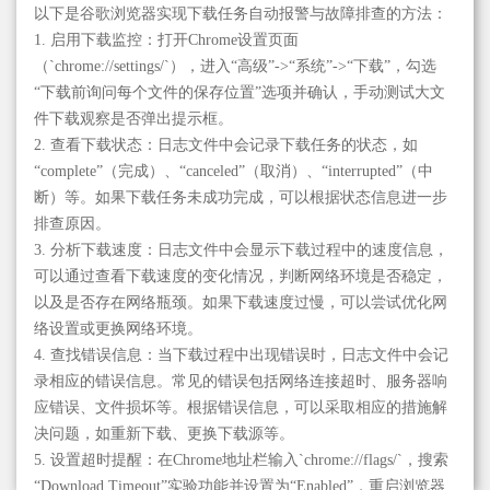
以下是谷歌浏览器实现下载任务自动报警与故障排查的方法：
1. 启用下载监控：打开Chrome设置页面
（`chrome://settings/`），进入“高级”->“系统”->“下载”，勾选
“下载前询问每个文件的保存位置”选项并确认，手动测试大文
件下载观察是否弹出提示框。
2. 查看下载状态：日志文件中会记录下载任务的状态，如
“complete”（完成）、“canceled”（取消）、“interrupted”（中
断）等。如果下载任务未成功完成，可以根据状态信息进一步
排查原因。
3. 分析下载速度：日志文件中会显示下载过程中的速度信息，
可以通过查看下载速度的变化情况，判断网络环境是否稳定，
以及是否存在网络瓶颈。如果下载速度过慢，可以尝试优化网
络设置或更换网络环境。
4. 查找错误信息：当下载过程中出现错误时，日志文件中会记
录相应的错误信息。常见的错误包括网络连接超时、服务器响
应错误、文件损坏等。根据错误信息，可以采取相应的措施解
决问题，如重新下载、更换下载源等。
5. 设置超时提醒：在Chrome地址栏输入`chrome://flags/`，搜索
“Download Timeout”实验功能并设置为“Enabled”，重启浏览器