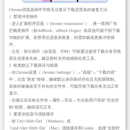
Chrome浏览器插件导致无法显示下载进度条的修复方法
1. 禁用冲突插件
- 进入扩展程序页面（`chrome://extensions/`），逐一禁用广告
拦截类插件（如AdBlock、uBlock Origin）或其他可能干扰下载
功能的扩展。若禁用后进度条恢复，则需卸载或更换冲突插
件。
- 注意：部分插件（如迅雷、IDM）可能通过接管下载任务导致
原生进度条失效，建议暂时关闭或移除此类工具。
2. 检查默认下载路径与权限
- 在Chrome设置（`chrome://settings/`）→“高级”→“下载内容”
中，点击“更改”按钮，确保默认保存路径存在且无权限限制。
若路径被修改至不存在的文件夹，可能导致下载任务无法正常
显示。
- 右键点击目标文件夹→属性→安全→为当前用户添加“完全控
制”权限，确保读写正常。
3. 重置浏览器与清除缓存
- 按`Ctrl+Shift+Del`（Windows）或
`Cmd+Opt+Shift+Del`（Mac）清除缓存和Cookie，选择“全部时