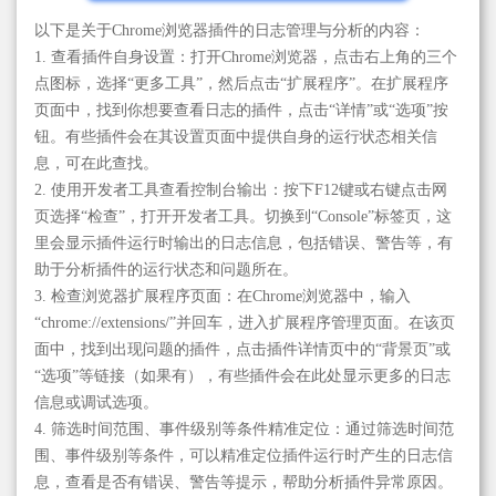
以下是关于Chrome浏览器插件的日志管理与分析的内容：
1. 查看插件自身设置：打开Chrome浏览器，点击右上角的三个
点图标，选择“更多工具”，然后点击“扩展程序”。在扩展程序
页面中，找到你想要查看日志的插件，点击“详情”或“选项”按
钮。有些插件会在其设置页面中提供自身的运行状态相关信
息，可在此查找。
2. 使用开发者工具查看控制台输出：按下F12键或右键点击网
页选择“检查”，打开开发者工具。切换到“Console”标签页，这
里会显示插件运行时输出的日志信息，包括错误、警告等，有
助于分析插件的运行状态和问题所在。
3. 检查浏览器扩展程序页面：在Chrome浏览器中，输入
“chrome://extensions/”并回车，进入扩展程序管理页面。在该页
面中，找到出现问题的插件，点击插件详情页中的“背景页”或
“选项”等链接（如果有），有些插件会在此处显示更多的日志
信息或调试选项。
4. 筛选时间范围、事件级别等条件精准定位：通过筛选时间范
围、事件级别等条件，可以精准定位插件运行时产生的日志信
息，查看是否有错误、警告等提示，帮助分析插件异常原因。