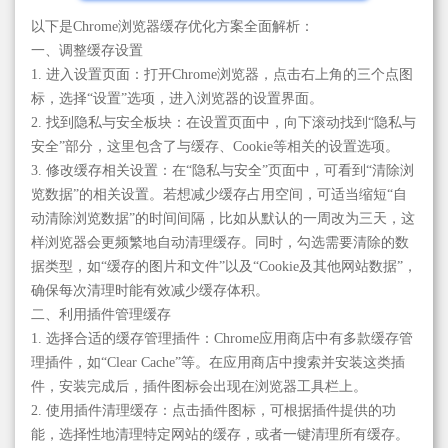
以下是Chrome浏览器缓存优化方案全面解析：
一、调整缓存设置
1. 进入设置页面：打开Chrome浏览器，点击右上角的三个点图
标，选择“设置”选项，进入浏览器的设置界面。
2. 找到隐私与安全板块：在设置页面中，向下滚动找到“隐私与
安全”部分，这里包含了与缓存、Cookie等相关的设置选项。
3. 修改缓存相关设置：在“隐私与安全”页面中，可看到“清除浏
览数据”的相关设置。若想减少缓存占用空间，可适当缩短“自
动清除浏览数据”的时间间隔，比如从默认的一周改为三天，这
样浏览器会更频繁地自动清理缓存。同时，勾选需要清除的数
据类型，如“缓存的图片和文件”以及“Cookie及其他网站数据”，
确保每次清理时能有效减少缓存体积。
二、利用插件管理缓存
1. 选择合适的缓存管理插件：Chrome应用商店中有多款缓存管
理插件，如“Clear Cache”等。在应用商店中搜索并安装这类插
件，安装完成后，插件图标会出现在浏览器工具栏上。
2. 使用插件清理缓存：点击插件图标，可根据插件提供的功
能，选择性地清理特定网站的缓存，或者一键清理所有缓存。