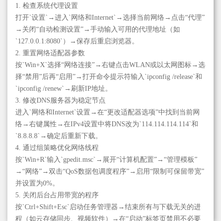
1. 检查系统代理设置
打开`设置`→进入`网络和Internet`→选择当前网络→点击“代理”
→关闭“自动检测设置”→手动输入可用的代理地址（如
`127.0.0.1:8080`）→保存后重启浏览器。
2. 重置网络适配器参数
按`Win+X`选择“网络连接”→右键点击WLAN或以太网图标→选
择“禁用”后再“启用”→打开命令提示符输入`ipconfig /release`和
`ipconfig /renew`→刷新IP地址。
3. 修改DNS服务器为稳定节点
进入`网络和Internet`设置→在“更改适配器选项”中找到当前网
络→右键属性→在IPv4设置中将DNS改为`114.114.114.114`和
`8.8.8.8`→确定后重新下载。
4. 通过组策略优化网络线程
按`Win+R`输入`gpedit.msc`→展开“计算机配置”→“管理模板”
→“网络”→双击“QoS数据包调度程序”→启用“限制可保留带宽”
并设置为0%。
5. 关闭后台占用带宽的程序
按`Ctrl+Shift+Esc`启动任务管理器→结束所有与下载无关的进
程（如云存储同步、视频软件）→在“启动”标签页禁用不必要